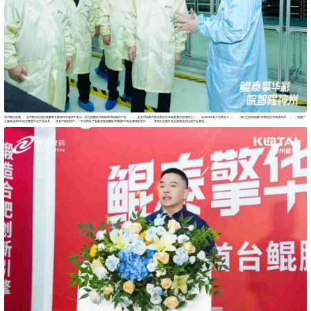
安币数码总裁、、安币数码信创控股董事长陈振坤在致辞中表示：首台鲲鹏技术路线商用电脑的下线，，，，是安币鲲泰扎根合肥五年来最重要的里程碑之一。。从2021年落户合肥至今，，，，我们已形成鲲鹏+昇腾全技术路线布局，，，，构建了
从服务器到PC的完整国产化产品体系。。这条产线的投产，，不仅填补了安徽省在鲲鹏技术路线PC制造领域的空白，，，更助力合肥打造全国领先的信创产业基地。。